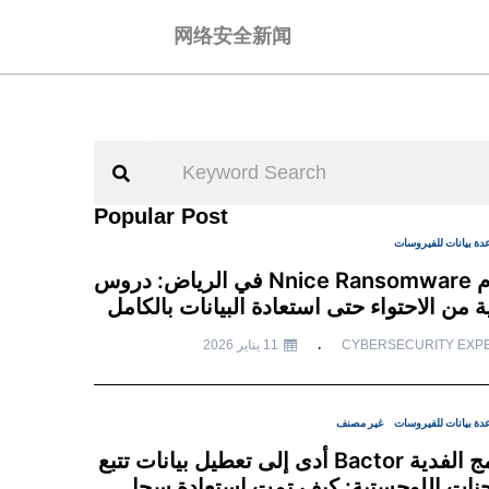
网络安全新闻
Popular Post
دة بيانات للفيروسات
هجوم Nnice Ransomware في الرياض: دروس
 من الاحتواء حتى استعادة البيانات بالكامل
CYBERSECURITY EXP
11 يناير 2026
دة بيانات للفيروسات
غير مصنف
برنامج الفدية Bactor أدى إلى تعطيل بيانات تتبع
نات اللوجستية: كيف تمت استعادة سجل