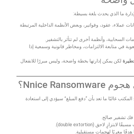
لإدارة ما الذي يحدث بلغة بسيطة:
ت عملاء، عقود، وفواتير، وبعض الأنظمة الداخلية المرتبطة
مات السحابية، وأنظمة أخرى لم تتأثر بالتشفير.
بة في متابعة الالتزامات، ومخاطر قانونية وسمعية إذا
خطيرة
لكن يمكن إدارتها بخطة واضحة، وليس مبررًا للانفعال
Nnice Ran؟
كتب غالبًا ما تعد بأن “دفع المبلغ” سيؤدي إلى استعادة
فك تشفير صالح.
زٍ لاحق (double extortion).
هدفًا مغريًا لهجمات مستقبلية.