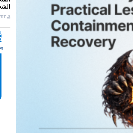
الشح
ERT
gan
mi!
ng