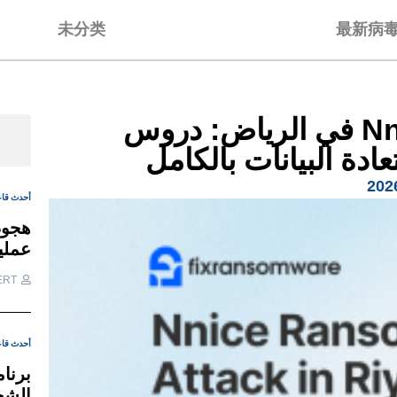
未分类
最新病
هجوم Nnice Ransomware في الرياض: دروس
ادة البيانات بالكامل
أحدث قاع
عملية
ERT
أحدث قاع
الشح