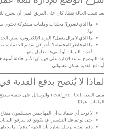
بعد تثبيت الحالة تقنيًا، كان على الفريق الفني أن يشرح ل
ما الذي تضرر؟
مجلدات وملفات مشتركة تحتوي بيانا
بها.
ما الذي لا يزال يعمل؟
البريد الإلكتروني، بعض الخد
ما المخاطر المحتملة؟
تأخر في تقديم الخدمات، صعو
فُقدت البيانات أو أسيء التعامل معها.
هذا التوضيح ساعد الإدارة على فهم أن الأمر
حادثة أمنية 
أو دفع الفدية بشكل عشوائي.
لماذا لا يُنصح بدفع الفدية في هجوم somware
ملف الفدية
read_me.txt
والرسائل على خلفية سطح الم
الملفات. عمليًا:
لا توجد أي ضمانات أن المهاجمين سيسلمون مفتاح 
حتى لو تم فك التشفير، قد يكونوا قد سرقوا البيانات مسبقًا لابتزا
دفع الفدية يرسل إشارة بأن الجهة “تدفع”، ما يجعلها 