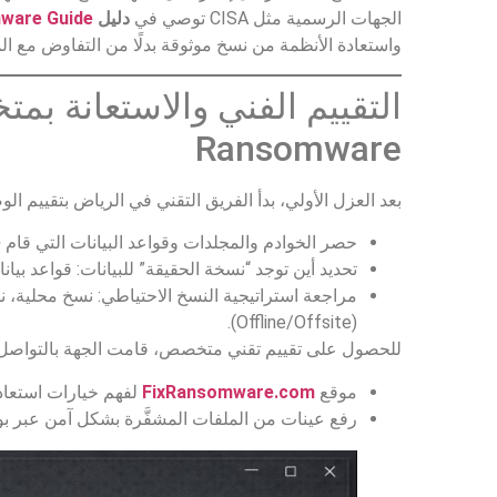
الجهات الرسمية مثل CISA توصي في
دليل
ware Guide
واستعادة الأنظمة من نسخ موثوقة بدلًا من التفاوض مع ال
التقييم الفني والاستعانة بم
Ransomware
بعد العزل الأولي، بدأ الفريق التقني في الرياض بتقييم الو
حصر الخوادم والمجلدات وقواعد البيانات التي قام
e
تحديد أين توجد “نسخة الحقيقة” للبيانات: قواعد بيانات، أنظمة SaaS، أرشيفات
مراجعة استراتيجية النسخ الاحتياطي: نسخ محلية، 
(Offline/Offsite).
للحصول على تقييم تقني متخصص، قامت الجهة بالتواصل 
موقع
FixRansomware.com
لفهم خيارات استعادة بيانات ware
رفع عينات من الملفات المشفَّرة بشكل آمن عبر بو