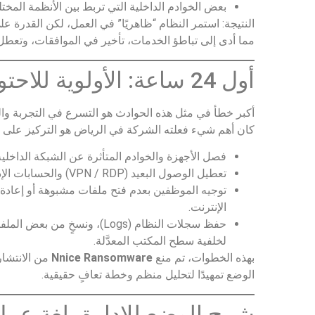
بعض الخوادم الداخلية التي تربط بين الأنظمة المختل
النتيجة: استمر النظام “ظاهريًا” في العمل، لكن القدرة
مما أدى إلى تباطؤ الخدمات، تأخير في الموافقات، وتعط
أول 24 ساعة: الأولوية للاحتواء وليس “التصليح السريع”
أكبر خطأ في مثل هذه الحوادث هو التسرع في التجربة 
كان أهم شيء فعلته الشركة في الرياض هو التركيز على
فصل الأجهزة والخوادم المتأثرة عن الشبكة الداخلية 
تعطيل الوصول البعيد (VPN / RDP) والحسابات الإدارية القديمة أو غير المستخدمة.
توجيه الموظفين بعدم فتح ملفات مشبوهة أو إعادة ت
الإنترنت.
حفظ سجلات النظام (Logs)، ونسخٍ من بعض الملفات المشفَّرة، وملف
لخلفية سطح المكتب المعدَّلة.
بهذه الخطوات، تم منع
Nnice Ransomware
من الانتشار
الوضع تمهيدًا لتحليل منظم وخطة تعافٍ حقيقية.
شرح الوضع للإدارة بلغة عم