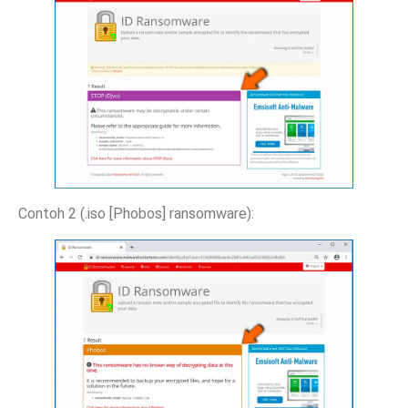
Contoh 2 (.iso [Phobos] ransomware):