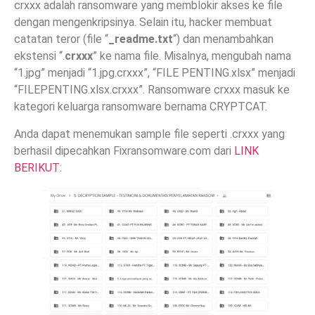
crxxx adalah ransomware yang memblokir akses ke file
dengan mengenkripsinya. Selain itu, hacker membuat
catatan teror (file “
_readme.txt
“) dan menambahkan
ekstensi “.
crxxx
” ke nama file. Misalnya, mengubah nama
“1.jpg” menjadi “1.jpg.crxxx”, “FILE PENTING.xlsx” menjadi
“FILEPENTING.xlsx.crxxx”. Ransomware crxxx masuk ke
kategori keluarga ransomware bernama CRYPTCAT.
Anda dapat menemukan sample file seperti .crxxx yang
berhasil dipecahkan Fixransomware.com dari
LINK
BERIKUT
: