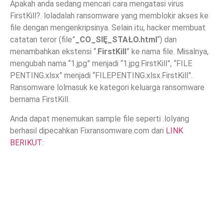
Apakah anda sedang mencari cara mengatasi virus
FirstKill?. loladalah ransomware yang memblokir akses ke
file dengan mengenkripsinya. Selain itu, hacker membuat
catatan teror (file”
_CO_SIĘ_STAŁO.html
“) dan
menambahkan ekstensi “.
FirstKill
” ke nama file. Misalnya,
mengubah nama “1.jpg” menjadi “1.jpg.FirstKill”, “FILE
PENTING.xlsx” menjadi “FILEPENTING.xlsx.FirstKill”.
Ransomware lolmasuk ke kategori keluarga ransomware
bernama FirstKill.
Anda dapat menemukan sample file seperti .lolyang
berhasil dipecahkan Fixransomware.com dari
LINK
BERIKUT
: