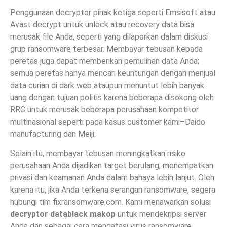
Penggunaan decryptor pihak ketiga seperti Emsisoft atau
Avast decrypt untuk unlock atau recovery data bisa
merusak file Anda, seperti yang dilaporkan dalam diskusi
grup ransomware terbesar. Membayar tebusan kepada
peretas juga dapat memberikan pemulihan data Anda;
semua peretas hanya mencari keuntungan dengan menjual
data curian di dark web ataupun menuntut lebih banyak
uang dengan tujuan politis karena beberapa disokong oleh
RRC untuk merusak beberapa perusahaan kompetitor
multinasional seperti pada kasus customer kami–Daido
manufacturing dan Meiji.
Selain itu, membayar tebusan meningkatkan risiko
perusahaan Anda dijadikan target berulang, menempatkan
privasi dan keamanan Anda dalam bahaya lebih lanjut. Oleh
karena itu, jika Anda terkena serangan ransomware, segera
hubungi tim fixransomware.com. Kami menawarkan solusi
decryptor datablack makop
untuk mendekripsi server
Anda dan sebagai cara mengatasi virus ransomware