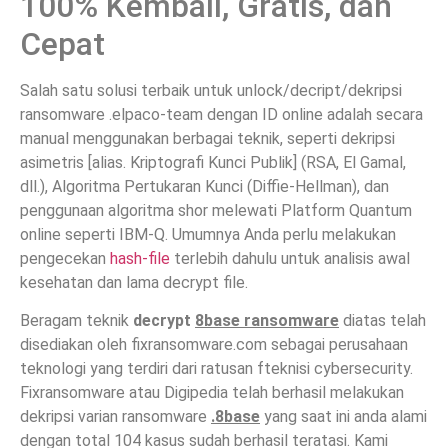
100% Kembali, Gratis, dan
Cepat
Salah satu solusi terbaik untuk unlock/decript/dekripsi
ransomware .elpaco-team dengan ID online adalah secara
manual menggunakan berbagai teknik, seperti dekripsi
asimetris [alias. Kriptografi Kunci Publik] (RSA, El Gamal,
dll.), Algoritma Pertukaran Kunci (Diffie-Hellman), dan
penggunaan algoritma shor melewati Platform Quantum
online seperti IBM-Q. Umumnya Anda perlu melakukan
pengecekan
hash-file
terlebih dahulu untuk analisis awal
kesehatan dan lama decrypt file.
Beragam teknik
decrypt
8base ransomware
diatas telah
disediakan oleh fixransomware.com sebagai perusahaan
teknologi yang terdiri dari ratusan fteknisi cybersecurity.
Fixransomware atau Digipedia telah berhasil melakukan
dekripsi varian ransomware
.8base
yang saat ini anda alami
dengan total 104 kasus sudah berhasil teratasi. Kami