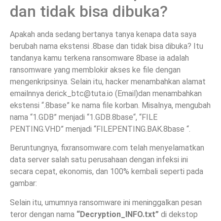
dan tidak bisa dibuka?
Apakah anda sedang bertanya tanya kenapa data saya
berubah nama ekstensi .8base dan tidak bisa dibuka? Itu
tandanya kamu terkena ransomware 8base ia adalah
ransomware yang memblokir akses ke file dengan
mengenkripsinya. Selain itu, hacker menambahkan alamat
emailnnya
derick_btc@tuta.io
(Email)dan menambahkan
ekstensi “.8base” ke nama file korban. Misalnya, mengubah
nama “1.GDB” menjadi “1.GDB.8base“, “FILE
PENTING.VHD” menjadi “FILEPENTING.BAK.8base “.
Beruntungnya, fixransomware.com telah menyelamatkan
data server salah satu perusahaan dengan infeksi ini
secara cepat, ekonomis, dan 100% kembali seperti pada
gambar:
Selain itu, umumnya ransomware ini meninggalkan pesan
teror dengan nama
“Decryption_INFO.txt”
di dekstop