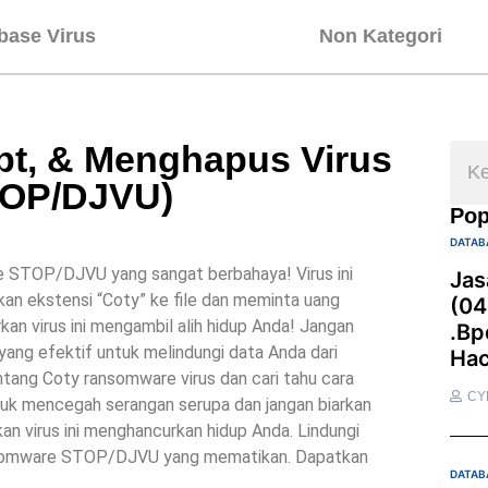
base Virus
Non Kategori
t, & Menghapus Virus
TOP/DJVU)
Pop
DATAB
re STOP/DJVU yang sangat berbahaya! Virus ini
Jas
n ekstensi “Coty” ke file dan meminta uang
(04
kan virus ini mengambil alih hidup Anda! Jangan
.bp
yang efektif untuk melindungi data Anda dari
Hac
tang Coty ransomware virus dan cari tahu cara
CY
uk mencegah serangan serupa dan jangan biarkan
kan virus ini menghancurkan hidup Anda. Lindungi
 ransomware STOP/DJVU yang mematikan. Dapatkan
DATAB