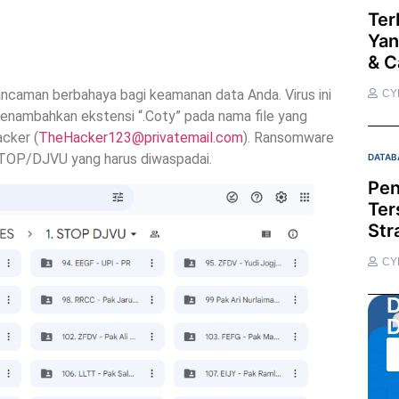
Ter
Yan
& C
ncaman berbahaya bagi keamanan data Anda. Virus ini
CY
enambahkan ekstensi “.Coty” pada nama file yang
cker (
TheHacker123@privatemail.com
). Ransomware
STOP/DJVU yang harus diwaspadai.
DATAB
Pen
Ter
Str
CY
D
D