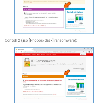
Contoh 2 (.iso [Phobos/dazx] ransomware):