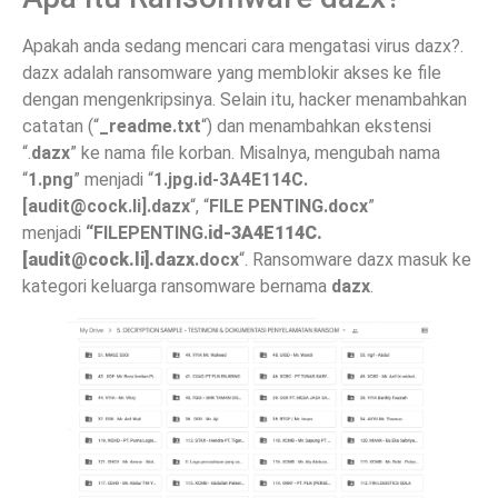
Apakah anda sedang mencari cara mengatasi virus dazx?.
dazx adalah ransomware yang memblokir akses ke file
dengan mengenkripsinya. Selain itu, hacker menambahkan
catatan (“
_readme.txt
“) dan menambahkan ekstensi
“.
dazx
” ke nama file korban. Misalnya, mengubah nama
“
1.png
” menjadi “
1.jpg.id-3A4E114C.
[
audit@cock.li
].dazx
“, “
FILE PENTING.docx
”
menjadi
“FILEPENTING.
id-3A4E114C.
[
audit@cock.li
].dazx
.docx
“. Ransomware dazx masuk ke
kategori keluarga ransomware bernama
dazx
.