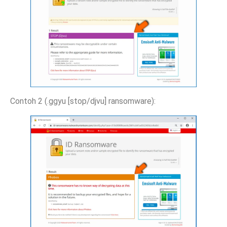
Contoh 2 (.ggyu [stop/djvu] ransomware):