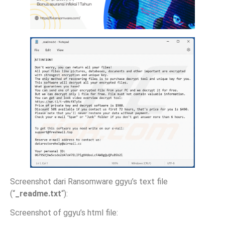
Screenshot dari Ransomware ggyu’s text file
(“
_readme.txt
“):
Screenshot of ggyu’s html file: