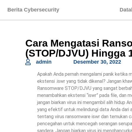
Berita Cybersecurity
Data
Cara Mengatasi Rans
(STOP/DJVU) Hingga 
admin
Desember 30, 2022
Apakah Anda pernah mengalami panik ketika m
ekstensi .iswr yang tidak dikenal? Jangan khawa
Ransomware STOP/DJVU yang sangat berbahaya
menambahkan ekstensi “iswr” pada file, dan m
jangan biarkan virus ini mengambil alih hidup 
yang efektif untuk melindungi data Anda dari a
tentang virus ransomware iswr dan temukan ca
pencegahan untuk mencegah serangan serupa d
sandera. Jangan biarkan virus ini menghancurka