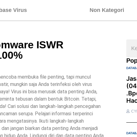
base Virus
Non Kategori
omware ISWR
100%
Pop
DATAB
encoba membuka file penting, tapi muncul
Jas
tir, mungkin saja Anda terinfeksi oleh virus
(04
! Virus ini bisa merusak data penting Anda,
.bp
eminta tebusan dalam bentuk Bitcoin. Tetapi,
Hac
Anda! Cari solusi dan langkah-langkah pencegahan
CY
ncaman serupa. Pelajari informasi terperinci
ra mengatasinya. Ikuti langkah-langkah
an jangan biarkan data penting Anda menjadi
DATAB
n hidup Anda. Lindungi diri dan data penting Anda