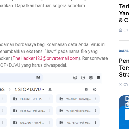
tikan. Dapatkan bantuan segera sebelum
Ter
Yan
& C
CY
ncaman berbahaya bagi keamanan data Anda. Virus ini
enambahkan ekstensi “.iswr” pada nama file yang
DATAB
cker (
TheHacker123@privatemail.com
). Ransomware
Pen
TOP/DJVU yang harus diwaspadai.
Ter
Str
CY
D
D