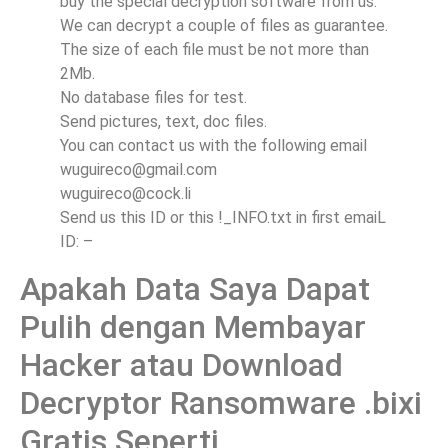
buy the special decryption software from us.
We can decrypt a couple of files as guarantee.
The size of each file must be not more than
2Mb.
No database files for test.
Send pictures, text, doc files.
You can contact us with the following email
wuguireco@gmail.com
wuguireco@cock.li
Send us this ID or this !_INFO.txt in first emaiL
ID: –
Apakah Data Saya Dapat
Pulih dengan Membayar
Hacker atau Download
Decryptor Ransomware .bixi
Gratis Seperti