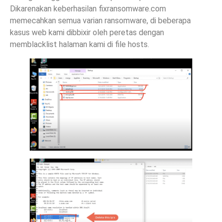
Dikarenakan keberhasilan fixransomware.com
memecahkan semua varian ransomware, di beberapa
kasus web kami dibbixir oleh peretas dengan
memblacklist halaman kami di file hosts.