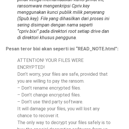
ransomware mengenkripsi Cpriv.key
menggunakan kunci publik milik penyerang
(Spub.key). File yang dihasilkan dari proses ini
sering disimpan dengan nama seperti
“cpriv.bixi” pada direktori root setiap drive dan
di direktori khusus pengguna.
Pesan teror bixi akan seperti ini “READ_NOTE.html”:
ATTENTION! YOUR FILES WERE
ENCRYPTED!
Don’t worry, your files are safe, provided that
you are willing to pay the ransom.
– Don’t rename encrypted files.
– Don’t change encrypted files.
– Don’t use third party software.
It will damage your files, you will lost any
chance to recover it.
The only way to decrypt your files safely is to