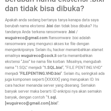
dan tidak bisa dibuka?
Apakah anda sedang bertanya tanya kenapa data saya
berubah nama ekstensi
.bixi
dan tidak bisa dibuka? Itu
tandanya Anda terkena ransomware
.bixi
/
wuguireco@gmail.com
Ransomware .bixi adalah
ransomware yang mengunci akses ke file dengan
mengenkripsinya. Selain itu, hacker menambahkan alamat
emailnya
wuguireco@cock.li
serta menambahkan
ekstensi “
.
bixi” ke nama file korban. Misalnya, mengubah
nama “1.SQL” menjadi “
1.SQL.bixi
“, “FILE PENTING.VHD”
menjadi “
FILEPENTING.VHD.bixi
“. Selain itu, seringkali ada
juga komponen seperti [XXXXX] yang merupakan ID. Ini
cara hacker menandai server yang diserang. Semakin
banyak server maka berarti ID enkripsi nya akan semakin
banyak, dengan contoh “
1.sql.
[
wuguireco@gmail.com
].bixi
“.