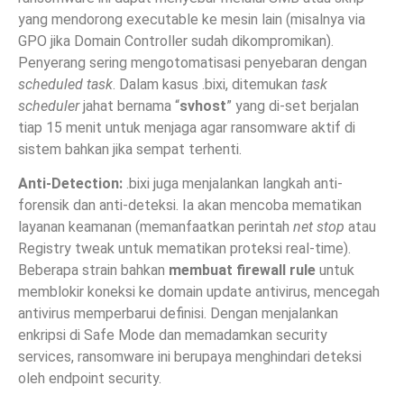
yang mendorong executable ke mesin lain (misalnya via
GPO jika Domain Controller sudah dikompromikan).
Penyerang sering mengotomatisasi penyebaran dengan
scheduled task
. Dalam kasus .bixi, ditemukan
task
scheduler
jahat bernama “
svhost
” yang di-set berjalan
tiap 15 menit untuk menjaga agar ransomware aktif di
sistem bahkan jika sempat terhenti.
Anti-Detection:
.bixi juga menjalankan langkah anti-
forensik dan anti-deteksi. Ia akan mencoba mematikan
layanan keamanan (memanfaatkan perintah
net stop
atau
Registry tweak untuk mematikan proteksi real-time).
Beberapa strain bahkan
membuat firewall rule
untuk
memblokir koneksi ke domain update antivirus, mencegah
antivirus memperbarui definisi. Dengan menjalankan
enkripsi di Safe Mode dan memadamkan security
services, ransomware ini berupaya menghindari deteksi
oleh endpoint security.