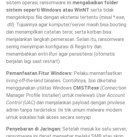
sistem operasi, ransomware ini
mengabaikan folder
sistem seperti Windows atau WinNT
serta tidak
mengenkripsi file dengan ekstensi tertentu (misal *.exe,
.dll
). Tujuannya agar komputer/server masih bisa booting
dan menampilkan catatan teror, serta korban bisa
menjalankan langkah pemerasan. Selain itu, ransomware
sering menyimpan konfigurasi di Registry dan
menambahkan entri
Run
agar persistensi (otomatis
berjalan lagi saat restart).
Pemanfaatan Fitur Windows:
Pelaku memanfaatkan
living-off-the-land
binaries. Contohnya, .bixi diketahui
menggunakan utilitas Windows
CMSTP.exe
(Connection
Manager Profile Installer) untuk melewati
User Account
Control (UAC)
dan menjalankan payload dengan privilese
admin tanpa terdeteksi. Ini trik umum malware modern
untuk eskalasi hak akses secara senyap.
Penyebaran di Jaringan:
Setelah masuk ke satu server,
ransomware ini dapat menyebar melalui SMB atau skrip