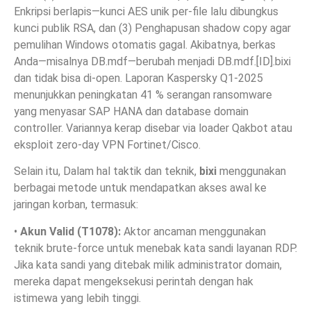
Enkripsi berlapis—kunci AES unik per‑file lalu dibungkus
kunci publik RSA, dan (3) Penghapusan shadow copy agar
pemulihan Windows otomatis gagal. Akibatnya, berkas
Anda—misalnya DB.mdf—berubah menjadi DB.mdf.[ID].bixi
dan tidak bisa di‑open. Laporan Kaspersky Q1‑2025
menunjukkan peningkatan 41 % serangan ransomware
yang menyasar SAP HANA dan database domain
controller. Variannya kerap disebar via loader Qakbot atau
eksploit zero‑day VPN Fortinet/Cisco.
Selain itu, Dalam hal taktik dan teknik,
bixi
menggunakan
berbagai metode untuk mendapatkan akses awal ke
jaringan korban, termasuk:
•
Akun Valid (T1078):
Aktor ancaman menggunakan
teknik brute-force untuk menebak kata sandi layanan RDP.
Jika kata sandi yang ditebak milik administrator domain,
mereka dapat mengeksekusi perintah dengan hak
istimewa yang lebih tinggi.