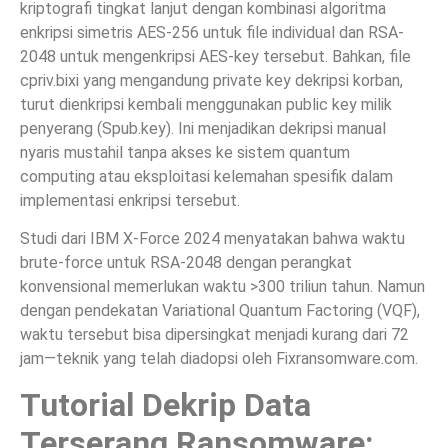
kriptografi tingkat lanjut dengan kombinasi algoritma
enkripsi simetris AES-256 untuk file individual dan RSA-
2048 untuk mengenkripsi AES-key tersebut. Bahkan, file
cpriv.bixi yang mengandung private key dekripsi korban,
turut dienkripsi kembali menggunakan public key milik
penyerang (Spub.key). Ini menjadikan dekripsi manual
nyaris mustahil tanpa akses ke sistem quantum
computing atau eksploitasi kelemahan spesifik dalam
implementasi enkripsi tersebut.
Studi dari IBM X-Force 2024 menyatakan bahwa waktu
brute-force untuk RSA-2048 dengan perangkat
konvensional memerlukan waktu >300 triliun tahun. Namun
dengan pendekatan Variational Quantum Factoring (VQF),
waktu tersebut bisa dipersingkat menjadi kurang dari 72
jam—teknik yang telah diadopsi oleh Fixransomware.com.
Tutorial Dekrip Data
Terserang Ransomware: