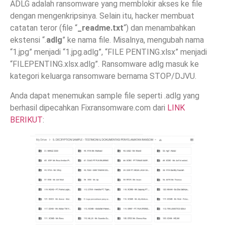
ADLG adalah ransomware yang memblokir akses ke file
dengan mengenkripsinya. Selain itu, hacker membuat
catatan teror (file “
_readme.txt
“) dan menambahkan
ekstensi “.
adlg
” ke nama file. Misalnya, mengubah nama
“1.jpg” menjadi “1.jpg.adlg”, “FILE PENTING.xlsx” menjadi
“FILEPENTING.xlsx.adlg”. Ransomware adlg masuk ke
kategori keluarga ransomware bernama STOP/DJVU.
Anda dapat menemukan sample file seperti .adlg yang
berhasil dipecahkan Fixransomware.com dari
LINK
BERIKUT
: