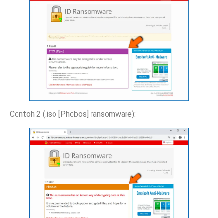
Contoh 2 (.iso [Phobos] ransomware):