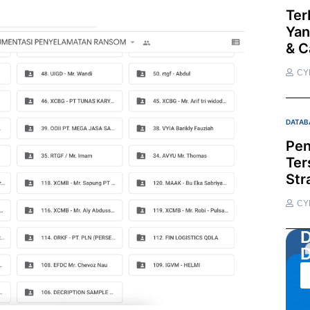
Ter
Yan
& C
CY
DATAB
Pen
Ter
Str
CY
D
D