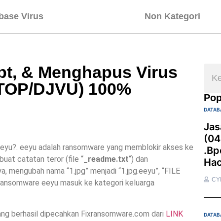
base Virus
Non Kategori
t, & Menghapus Virus
TOP/DJVU) 100%
Pop
DATAB
Jas
(04
eeyu?. eeyu adalah ransomware yang memblokir akses ke
.bp
uat catatan teror (file “
_readme.txt
“) dan
Hac
nya, mengubah nama “1.jpg” menjadi “1.jpg.eeyu”, “FILE
CY
Ransomware eeyu masuk ke kategori keluarga
ang berhasil dipecahkan Fixransomware.com dari
LINK
DATAB