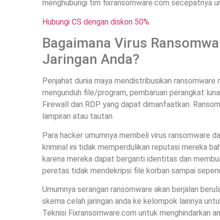
menghubungi tim fixransomware.com secepatnya untuk
Hubungi CS dengan diskon 50%
Bagaimana Virus Ransomwar
Jaringan Anda?
Penjahat dunia maya mendistribusikan ransomware m
mengunduh file/program, pembaruan perangkat lunak 
Firewall dan RDP yang dapat dimanfaatkan. Ransom
lampiran atau tautan.
Para hacker umumnya membeli virus ransomware dar
kriminal ini tidak memperdulikan reputasi mereka b
karena mereka dapat berganti identitas dan membuat v
peretas tidak mendekripsi file korban sampai sepe
Umumnya serangan ransomware akan berjalan berul
skema celah jaringan anda ke kelompok lainnya untuk
Teknisi Fixransomware.com untuk menghindarkan and