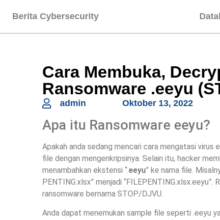
Berita Cybersecurity
Data
Cara Membuka, Decryp
Ransomware .eeyu (S
admin
Oktober 13, 2022
Apa itu Ransomware eeyu?
Apakah anda sedang mencari cara mengatasi virus 
file dengan mengenkripsinya. Selain itu, hacker memb
menambahkan ekstensi “.
eeyu
” ke nama file. Misal
PENTING.xlsx” menjadi “FILEPENTING.xlsx.eeyu”. 
ransomware bernama STOP/DJVU.
Anda dapat menemukan sample file seperti .eeyu y