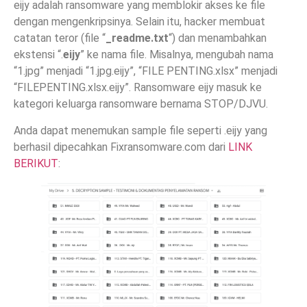
eijy adalah ransomware yang memblokir akses ke file
dengan mengenkripsinya. Selain itu, hacker membuat
catatan teror (file “
_readme.txt
“) dan menambahkan
ekstensi “.
eijy
” ke nama file. Misalnya, mengubah nama
“1.jpg” menjadi “1.jpg.eijy”, “FILE PENTING.xlsx” menjadi
“FILEPENTING.xlsx.eijy”. Ransomware eijy masuk ke
kategori keluarga ransomware bernama STOP/DJVU.
Anda dapat menemukan sample file seperti .eijy yang
berhasil dipecahkan Fixransomware.com dari
LINK
BERIKUT
: