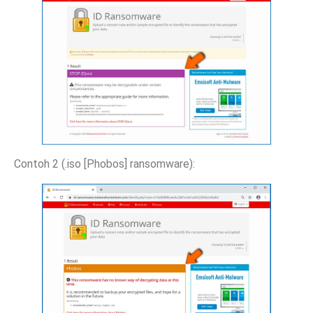
Contoh 2 (.iso [Phobos] ransomware):