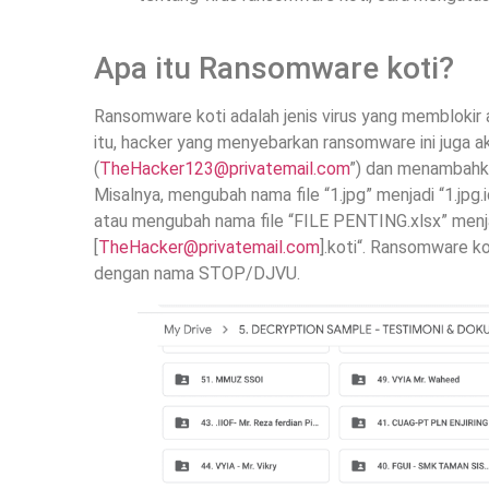
Apa itu Ransomware koti?
Ransomware koti adalah jenis virus yang memblokir a
itu, hacker yang menyebarkan ransomware ini juga
(
TheHacker123@privatemail.com
”) dan menambahkan
Misalnya, mengubah nama file “1.jpg” menjadi “1.jpg
atau mengubah nama file “FILE PENTING.xlsx” menj
[
TheHacker@privatemail.com
].koti“. Ransomware k
dengan nama STOP/DJVU.