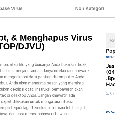
base Virus
Non Kategori
t, & Menghapus Virus
STOP/DJVU)
Pop
DATAB
n, atau file yang biasanya Anda buka kini tidak
Jas
al ini bisa menjadi tanda adanya infeksi ransomware
(04
n mengenkripsi data penting di komputer Anda
.bp
rsebut. Anda akan menerima pesan yang meminta
Hac
ukan dekripsi data. Instruksi pembayaran akan
CY
tak di desktop Anda. Jangan khawatir, ada
dapat dilakukan untuk mengatasi infeksi
a terjadi lagi. Temukan informasi lebih lanjut
DATAB
inya, dan cara mencegahnya di bawah ini.