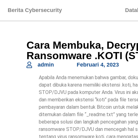
Berita Cybersecurity
Data
Cara Membuka, Decryp
Ransomware .KOTI (
admin
Februari 4, 2023
Apabila Anda menemukan bahwa gambar, dokume
dapat dibuka karena memiliki ekstensi .koti, h
STOP/DJVU pada komputer Anda. Virus ini aka
dan memberikan ekstensi “koti” pada file te
pembayaran dalam bentuk Bitcoin untuk melak
ditemukan dalam file “_readme.txt” yang terle
beberapa solusi dan langkah pencegahan yang 
ransomware STOP/DJVU dan mencegah hal serup
tentang virus ransomware koti, cara mengatas