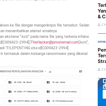
Ter
Yan
& C
kses ke file dengan mengenkripsi file tersebut. Selain
CY
 akan menambahkan alamat emailnya
 ekstensi “.koti” pada nama file yang terkena infeksi.
.id[C009A23-2994].[
TheHacker@privatemail.com
].koti“,
DATAB
adi “FILEPENTING.xlsx.id[C009A23-2994].
Pen
oti termasuk dalam keluarga ransomware yang dikenal
Ter
Str
CY
D
D