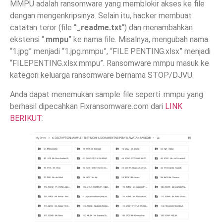
MMPU adalah ransomware yang memblokir akses ke file
dengan mengenkripsinya. Selain itu, hacker membuat
catatan teror (file “
_readme.txt
“) dan menambahkan
ekstensi “.
mmpu
” ke nama file. Misalnya, mengubah nama
“1.jpg” menjadi “1.jpg.mmpu”, “FILE PENTING.xlsx” menjadi
“FILEPENTING.xlsx.mmpu”. Ransomware mmpu masuk ke
kategori keluarga ransomware bernama STOP/DJVU.
Anda dapat menemukan sample file seperti .mmpu yang
berhasil dipecahkan Fixransomware.com dari
LINK
BERIKUT
: