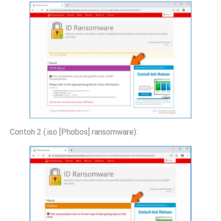
Contoh 2 (.iso [Phobos] ransomware):