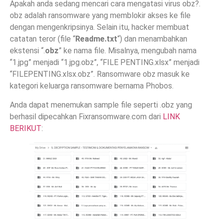
Apakah anda sedang mencari cara mengatasi virus obz?.
obz adalah ransomware yang memblokir akses ke file
dengan mengenkripsinya. Selain itu, hacker membuat
catatan teror (file “
Readme.txt
“) dan menambahkan
ekstensi “.
obz
” ke nama file. Misalnya, mengubah nama
“1.jpg” menjadi “1.jpg.obz”, “FILE PENTING.xlsx” menjadi
“FILEPENTING.xlsx.obz”. Ransomware obz masuk ke
kategori keluarga ransomware bernama Phobos.
Anda dapat menemukan sample file seperti .obz yang
berhasil dipecahkan Fixransomware.com dari
LINK
BERIKUT
: