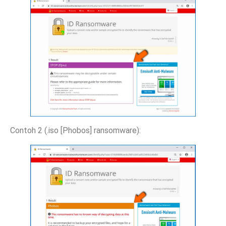
Contoh 2 (.iso [Phobos] ransomware):