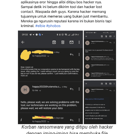
Korban ransomware yang ditipu oleh hacker
dengan iming-iming bisa membuka file