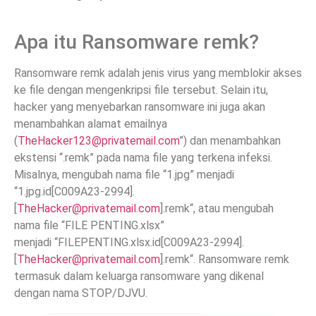
Apa itu Ransomware remk?
Ransomware remk adalah jenis virus yang memblokir akses
ke file dengan mengenkripsi file tersebut. Selain itu,
hacker yang menyebarkan ransomware ini juga akan
menambahkan alamat emailnya
(
TheHacker123@privatemail.com
”) dan menambahkan
ekstensi “.remk” pada nama file yang terkena infeksi.
Misalnya, mengubah nama file “1.jpg” menjadi
“1.jpg.id[C009A23-2994].
[
TheHacker@privatemail.com
].remk“, atau mengubah
nama file “FILE PENTING.xlsx”
menjadi “FILEPENTING.xlsx.id[C009A23-2994].
[
TheHacker@privatemail.com
].remk“. Ransomware remk
termasuk dalam keluarga ransomware yang dikenal
dengan nama STOP/DJVU.