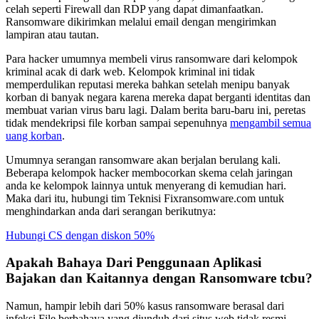
celah seperti Firewall dan RDP yang dapat dimanfaatkan.
Ransomware dikirimkan melalui email dengan mengirimkan
lampiran atau tautan.
Para hacker umumnya membeli virus ransomware dari kelompok
kriminal acak di dark web. Kelompok kriminal ini tidak
memperdulikan reputasi mereka bahkan setelah menipu banyak
korban di banyak negara karena mereka dapat berganti identitas dan
membuat varian virus baru lagi. Dalam berita baru-baru ini, peretas
tidak mendekripsi file korban sampai sepenuhnya
mengambil semua
uang korban
.
Umumnya serangan ransomware akan berjalan berulang kali.
Beberapa kelompok hacker membocorkan skema celah jaringan
anda ke kelompok lainnya untuk menyerang di kemudian hari.
Maka dari itu, hubungi tim Teknisi Fixransomware.com untuk
menghindarkan anda dari serangan berikutnya:
Hubungi CS dengan diskon 50%
Apakah Bahaya Dari Penggunaan Aplikasi
Bajakan dan Kaitannya dengan Ransomware tcbu?
Namun, hampir lebih dari 50% kasus ransomware berasal dari
infeksi File berbahaya yang diunduh dari situs web tidak resmi,