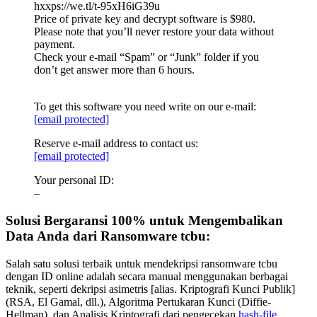
hxxps://we.tl/t-95xH6iG39u
Price of private key and decrypt software is $980.
Please note that you’ll never restore your data without
payment.
Check your e-mail “Spam” or “Junk” folder if you
don’t get answer more than 6 hours.
To get this software you need write on our e-mail:
[email protected]
Reserve e-mail address to contact us:
[email protected]
Your personal ID:
–
Solusi Bergaransi 100% untuk Mengembalikan
Data Anda dari Ransomware tcbu:
Salah satu solusi terbaik untuk mendekripsi ransomware tcbu
dengan ID online adalah secara manual menggunakan berbagai
teknik, seperti dekripsi asimetris [alias. Kriptografi Kunci Publik]
(RSA, El Gamal, dll.), Algoritma Pertukaran Kunci (Diffie-
Hellman), dan Analisis Kriptografi dari pengecekan
hash-file
.