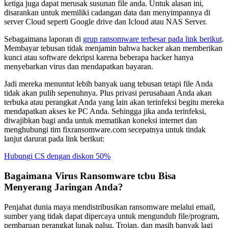
ketiga juga dapat merusak susunan file anda. Untuk alasan ini,
disarankan untuk memiliki cadangan data dan menyimpannya di
server Cloud seperti Google drive dan Icloud atau NAS Server.
Sebagaimana laporan di
grup ransomware terbesar pada link berikut
.
Membayar tebusan tidak menjamin bahwa hacker akan memberikan
kunci atau software dekripsi karena beberapa hacker hanya
menyebarkan virus dan mendapatkan bayaran.
Jadi mereka menuntut lebih banyak uang tebusan tetapi file Anda
tidak akan pulih sepenuhnya. Plus privasi perusahaan Anda akan
terbuka atau perangkat Anda yang lain akan terinfeksi begitu mereka
mendapatkan akses ke PC Anda. Sehingga jika anda terinfeksi,
diwajibkan bagi anda untuk mematikan koneksi internet dan
menghubungi tim fixransomware.com secepatnya untuk tindak
lanjut darurat pada link berikut:
Hubungi CS dengan diskon 50%
Bagaimana Virus Ransomware tcbu Bisa
Menyerang Jaringan Anda?
Penjahat dunia maya mendistribusikan ransomware melalui email,
sumber yang tidak dapat dipercaya untuk mengunduh file/program,
pembaruan perangkat lunak palsu, Trojan, dan masih banyak lagi