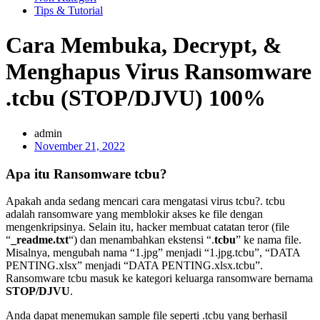
Tips & Tutorial
Cara Membuka, Decrypt, &
Menghapus Virus Ransomware
.tcbu (STOP/DJVU) 100%
admin
November 21, 2022
Apa itu Ransomware tcbu?
Apakah anda sedang mencari cara mengatasi virus tcbu?. tcbu
adalah ransomware yang memblokir akses ke file dengan
mengenkripsinya. Selain itu, hacker membuat catatan teror (file
“
_readme.txt
“) dan menambahkan ekstensi “.
tcbu
” ke nama file.
Misalnya, mengubah nama “1.jpg” menjadi “1.jpg.tcbu”, “DATA
PENTING.xlsx” menjadi “DATA PENTING.xlsx.tcbu”.
Ransomware tcbu masuk ke kategori keluarga ransomware bernama
STOP/DJVU
.
Anda dapat menemukan sample file seperti .tcbu yang berhasil