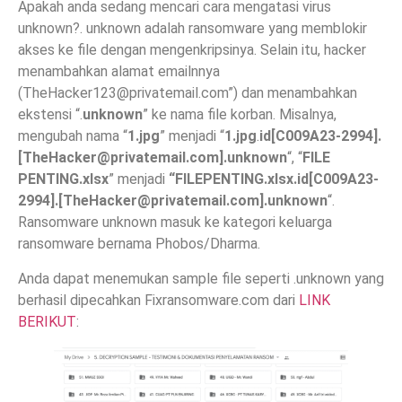
Apakah anda sedang mencari cara mengatasi virus
unknown?. unknown adalah ransomware yang memblokir
akses ke file dengan mengenkripsinya. Selain itu, hacker
menambahkan alamat emailnnya
(
TheHacker123@privatemail.com
”) dan menambahkan
ekstensi “.
unknown
” ke nama file korban. Misalnya,
mengubah nama “
1.jpg
” menjadi “
1.jpg
.
id[C009A23-2994].
[
TheHacker@privatemail.com
].unknown
“, “
FILE
PENTING.xlsx
” menjadi
“FILEPENTING.xlsx.id[C009A23-
2994].[
TheHacker@privatemail.com
].unknown
“.
Ransomware unknown masuk ke kategori keluarga
ransomware bernama Phobos/Dharma.
Anda dapat menemukan sample file seperti .unknown yang
berhasil dipecahkan Fixransomware.com dari
LINK
BERIKUT
: