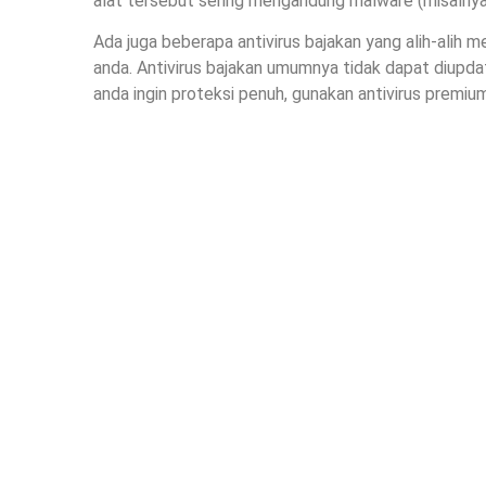
alat tersebut sering mengandung malware (misalnya
Ada juga beberapa antivirus bajakan yang alih-alih m
anda. Antivirus bajakan umumnya tidak dapat diupdat
anda ingin proteksi penuh, gunakan antivirus premium