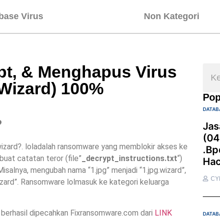
base Virus
Non Kategori
t, & Menghapus Virus
Wizard) 100%
Pop
DATAB
?
Jas
(04
izard?. loladalah ransomware yang memblokir akses ke
.bp
uat catatan teror (file”
_decrypt_instructions.txt
“)
Hac
 Misalnya, mengubah nama “1.jpg” menjadi “1.jpg.wizard”,
CY
zard”. Ransomware lolmasuk ke kategori keluarga
 berhasil dipecahkan Fixransomware.com dari
LINK
DATAB