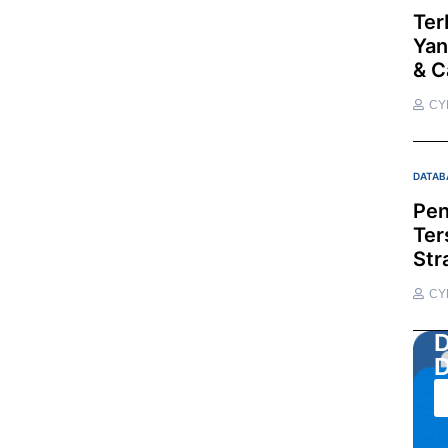
Ter
Yan
& C
CY
DATAB
Pen
Ter
Str
CY
D
D