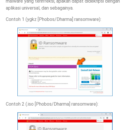
malware yang terinfeksi, apakah dapat didekripsi dengan
aplikasi universal, dan sebagainya.
Contoh 1 (ygkz [Phobos/Dharma] ransomware):
Contoh 2 (.iso [Phobos/Dharma] ransomware):