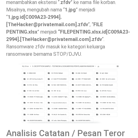
menambahkan ekstensi “.
zfdv
” ke nama file korban.
Misalnya, mengubah nama “
1.jpg
” menjadi
“
1.jpg
.
id[C009A23-2994].
[
TheHacker@privatemail.com
].zfdv
“, “
FILE
PENTING.xlsx
” menjadi
“FILEPENTING.xlsx.id[C009A23-
2994].[
TheHacker@privatemail.com
].zfdv
“.
Ransomware zfdv masuk ke kategori keluarga
ransomware bernama STOP/DJVU.
Analisis Catatan / Pesan Teror