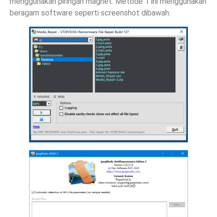
menggunakan piringan magnet. Metode 1 ini menggunakan
beragam software seperti screenshot dibawah: