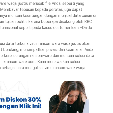
ware waqa, justru merusak file Anda, seperti yang
r. Membayar tebusan kepada peretas juga dapat
nya mencari keuntungan dengan menjual data curian di
n tujuan politis karena beberapa disokong oleh RRC
tinasional seperti pada kasus customer kami–Daido
lusi data terkena virus ransomware waqa justru akan
get berulang, menempatkan privasi dan keamanan Anda
da terkena serangan ransomware dan mencari solusi data
m fixransomware.com. Kami menawarkan solusi
n sebagai cara mengatasi virus ransomware waqa