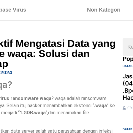
base Virus
Non Kategori
tif Mengatasi Data yang
e waqa: Solusi dan
Pop
ap
DATAB
 2024
Jas
qa?
(04
.bp
Hac
 virus ransomware waqa
?.waqa adalah ransomware
a. Selain itu, hacker menambahkan ekstensi “
.waqa
” ke
CY
” menjadi “
1.GDB.waqa
“,dan menamakan file
DATAB
kan data server salah satu perusahaan dengan infeksi