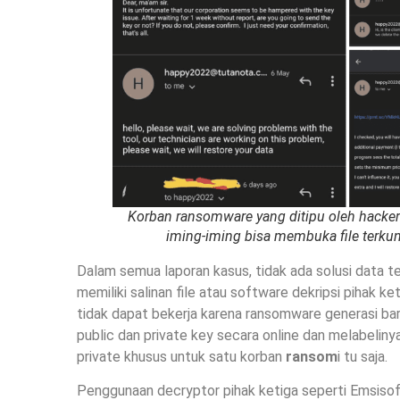
Korban ransomware yang ditipu oleh hacke
iming-iming bisa membuka file terkun
Dalam semua laporan kasus, tidak ada solusi data t
memiliki salinan file atau software dekripsi pihak k
tidak dapat bekerja karena ransomware generasi b
public dan private key secara online dan melabelin
private khusus untuk satu korban
ransom
i tu saja.
Penggunaan decryptor pihak ketiga seperti Emsisof