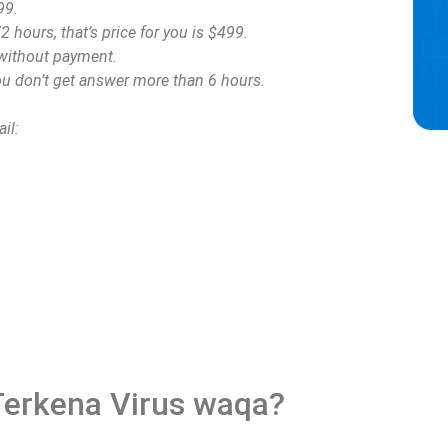
99.
2 hours, that’s price for you is $499.
a without payment.
ou don’t get answer more than 6 hours.
il:
Terkena Virus waqa?