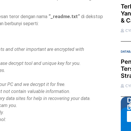
Ter
Yan
pesan teror dengan nama
“
_readme.txt
“
di dekstop
& C
an berbunyi seperti:
CY
ents and other important are encrypted with
DATAB
Pen
hase decrypt tool and unique key for you.
Ter
es.
Str
ur PC and we decrypt it for free.
CY
st not contain valuable information.
y data sites for help in recovering your data.
D
scam you.
D
y.
ool: