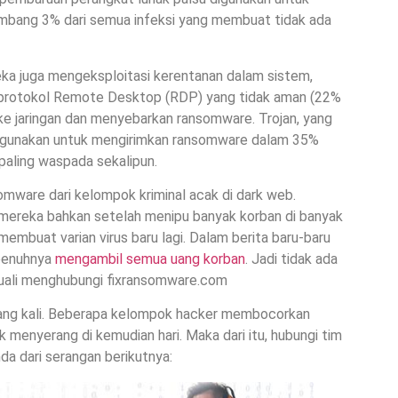
mbang 3% dari semua infeksi
yang membuat tidak ada
reka juga mengeksploitasi kerentanan dalam sistem,
an protokol Remote Desktop (RDP) yang tidak aman (22%
ke jaringan dan menyebarkan ransomware. Trojan, yang
digunakan untuk mengirimkan ransomware dalam 35%
paling waspada sekalipun.
omware dari kelompok kriminal acak di dark web.
i mereka bahkan setelah menipu banyak korban di banyak
embuat varian virus baru lagi. Dalam berita baru-baru
epenuhnya
mengambil semua uang korban
. Jadi tidak ada
ali menghubungi fixransomware.com
ang kali. Beberapa kelompok hacker membocorkan
 menyerang di kemudian hari. Maka dari itu, hubungi tim
a dari serangan berikutnya: