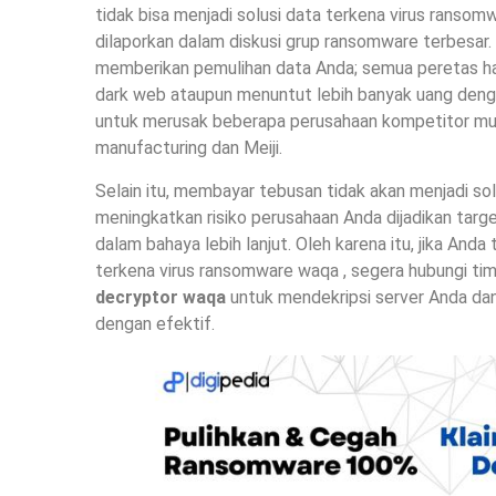
tidak bisa menjadi solusi data terkena virus ransom
dilaporkan dalam diskusi grup ransomware terbesa
memberikan pemulihan data Anda; semua peretas ha
dark web ataupun menuntut lebih banyak uang denga
untuk merusak beberapa perusahaan kompetitor mul
manufacturing dan Meiji.
Selain itu, membayar tebusan tidak akan menjadi so
meningkatkan risiko perusahaan Anda dijadikan tar
dalam bahaya lebih lanjut. Oleh karena itu, jika An
terkena virus ransomware waqa , segera hubungi ti
decryptor waqa
untuk mendekripsi server Anda da
dengan efektif.