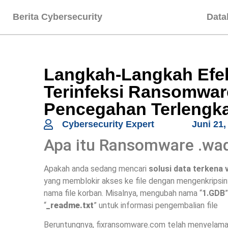
Berita Cybersecurity
Data
Langkah-Langkah Efek
Terinfeksi Ransomwar
Pencegahan Terlengk
Cybersecurity Expert
Juni 21,
Apa itu Ransomware .wa
Apakah anda sedang mencari
solusi data terkena
yang memblokir akses ke file dengan mengenkripsiny
nama file korban. Misalnya, mengubah nama “
1.GDB
“
_readme.txt
” untuk informasi pengembalian file
Beruntungnya, fixransomware.com telah menyelamat