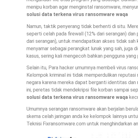
menipu korban agar menginstal ransomware, menyu
solusi data terkena virus ransomware waqa
Namun, taktik penyerang tidak berhenti di situ. Me
seperti celah pada firewall (12% dari serangan) d
dari serangan), untuk mendapatkan akses tidak sah 
menyamar sebagai perangkat lunak yang sah, juga 
kasus, sering kali mengecoh bahkan pengguna yang 
Selain itu, Para hacker umumnya membeli virus rans
Kelompok kriminal ini tidak memperdulikan reputas
negara karena mereka dapat berganti identitas dan m
ini, peretas tidak mendekripsi file korban sampai s
solusi data terkena virus ransomware waqa
kecu
Umumnya serangan ransomware akan berjalan berul
skema celah jaringan anda ke kelompok lainnya untuk
Teknisi Fixransomware.com untuk menghindarkan and