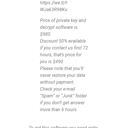
https://we.tl/t-
WJa63R98Ku
Price of private key and
decrypt software is
$980.
Discount 50% available
if you contact us first 72
hours, that’s price for
you is $490
Please note that you’ll
never restore your data
without payment.
Check your e-mail
“Spam” or “Junk” folder
if you don’t get answer
more than 6 hours.
To get this software you need write