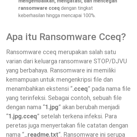
mengembalikan, mengatasi, dan mencegah
ransomware cceq
dengan tingkat
keberhasilan hingga mencapai 100%.
Apa itu Ransomware Cceq?
Ransomware cceq merupakan salah satu
varian dari keluarga ransomware STOP/DJVU
yang berbahaya. Ransomware ini memiliki
kemampuan untuk mengenkripsi file dan
menambahkan ekstensi “
.cceq
” pada nama file
yang terinfeksi. Sebagai contoh, sebuah file
dengan nama “
1.jpg
” akan berubah menjadi
“
1.jpg.cceq
” setelah terkena infeksi. Para
peretas juga menyertakan file catatan dengan
nama “
_readme.txt
“. Ransomware ini serupa