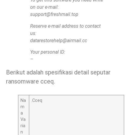
on our e-mail:
support@freshmail.top
Reserve e-mail address to contact
us:
datarestorehelp@airmail.cc
Your personal ID:
–
Berikut adalah spesifikasi detail seputar
ransomware cceq.
Na
.Cceq
m
a
Va
ria
n