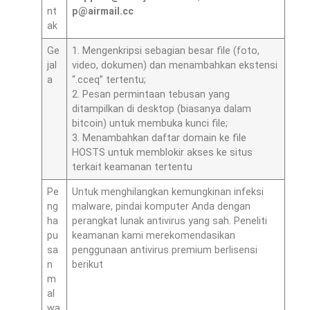
nt
p@airmail.cc
ak
Ge
1. Mengenkripsi sebagian besar file (foto,
jal
video, dokumen) dan menambahkan ekstensi
a
“.cceq” tertentu;
2. Pesan permintaan tebusan yang
ditampilkan di desktop (biasanya dalam
bitcoin) untuk membuka kunci file;
3. Menambahkan daftar domain ke file
HOSTS untuk memblokir akses ke situs
terkait keamanan tertentu
Pe
Untuk menghilangkan kemungkinan infeksi
ng
malware, pindai komputer Anda dengan
ha
perangkat lunak antivirus yang sah. Peneliti
pu
keamanan kami merekomendasikan
sa
penggunaan antivirus premium berlisensi
n
berikut
m
al
wa