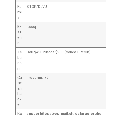
Fa
STOP/DJVU
mil
y
Ek
.
cceq
st
en
si
Te
Dari $490 hingga $980 (dalam Bitcoin)
bu
sa
n
Ca
_readme.txt
tat
an
ha
ck
er
Ko
support@bestyourmail.ch
,
datarestorehel