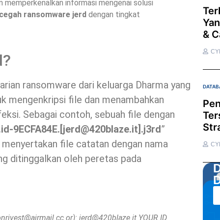
akan memperkenalkan informasi mengenai solusi
Ter
cegah ransomware jerd
dengan tingkat
Yan
& C
CY
d?
arian ransomware dari keluarga Dharma yang
DATAB
uk mengenkripsi file dan menambahkan
Pen
feksi. Sebagai contoh, sebuah file dengan
Ter
Str
.id-9ECFA84E.[
jerd@420blaze.it
].j3rd
”
ga menyertakan file catatan dengan nama
CY
yang ditinggalkan oleh peretas pada
D
D
onrivest@airmail.cc
or):
jerd@420blaze.it
YOUR ID