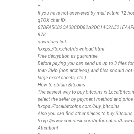
–
If you have not answered by mail within 12 hou
qTOX chat ID:
67BFA5C82CA08CDD82A2DC14C2A521EA4F
878
download link:
hxxps://tox.chat/download.html
Free decryption as guarantee
Before paying you can send us up to 3 files for 
than 3Mb (non archived), and files should not
large excel sheets, etc.)
How to obtain Bitcoins
The easiest way to buy bitcoins is LocalBitcoins
select the seller by payment method and price
hxxps://localbitcoins.com/buy_bitcoins
Also you can find other places to buy Bitcoins
hxxp://www.coindesk.com/information/how-can
Attention!