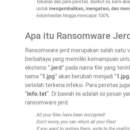
tekanan dari para peretas. Berikut ini, kami 
untuk
mengembalikan, mengatasi, dan men
keberhasilan hingga mencapai 100%.
Apa itu Ransomware Jer
Ransomware jerd merupakan salah satu v
berbahaya yang memiliki kemampuan unt
ekstensi “
.jerd
” pada nama file yang terin
nama “
1.jpg
” akan berubah menjadi “
1.jpg
setelah terkena infeksi. Para peretas ju
“
info.txt
“. Di bawah ini adalah isi pesan 
ransomware jerd.
All your files have been encrypted!
Don’t worry, you can return all your files!
If you want to restore them, write to the mail(
r