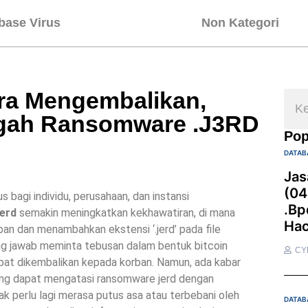
base Virus
Non Kategori
ra Mengembalikan,
gah Ransomware .J3RD
Pop
DATAB
Jas
(04
 bagi individu, perusahaan, dan instansi
.bp
jerd
semakin meningkatkan kekhawatiran, di mana
Hac
an dan menambahkan ekstensi ‘.jerd’ pada file
ung jawab meminta tebusan dalam bentuk bitcoin
CY
apat dikembalikan kepada korban. Namun, ada kabar
 yang dapat mengatasi ransomware jerd dengan
k perlu lagi merasa putus asa atau terbebani oleh
DATAB