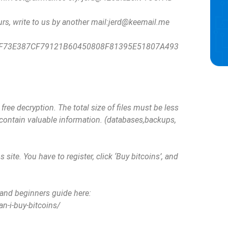
rs, write to us by another mail:
jerd@keemail.me
F73E387CF79121B60450808F81395E51807A493
free decryption. The total size of files must be less
 contain valuable information. (databases,backups,
 site. You have to register, click ‘Buy bitcoins’, and
.
 and beginners guide here:
-i-buy-bitcoins/