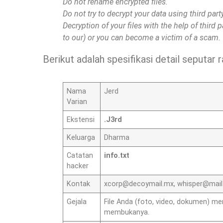
Do not rename encrypted files.
Do not try to decrypt your data using third par
Decryption of your files with the help of third 
to our) or you can become a victim of a scam.
Berikut adalah spesifikasi detail seputar
Nama
Jerd
Varian
Ekstensi
.J3rd
Keluarga
Dharma
Catatan
info.txt
hacker
Kontak
xcorp@decoymail.mx
,
whisper@mai
Gejala
File Anda (foto, video, dokumen) m
membukanya.