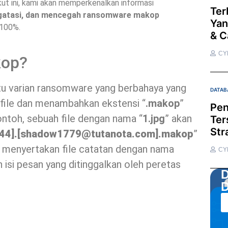
ikut ini, kami akan memperkenalkan informasi
Ter
gatasi, dan mencegah ransomware makop
Yan
 100%.
& C
CY
kop?
 varian ransomware yang berbahaya yang
DATAB
file dan menambahkan ekstensi “
.makop
”
Pen
ontoh, sebuah file dengan nama “
1.jpg
” akan
Ter
Str
44].[
shadow1779@tutanota.com
].makop
”
ga menyertakan file catatan dengan nama
CY
ah isi pesan yang ditinggalkan oleh peretas
D
D