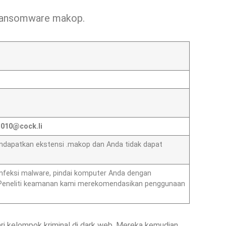
r ransomware makop.
010@cock.li
endapatkan ekstensi .makop dan Anda tidak dapat
nfeksi malware, pindai komputer Anda dengan
h. Peneliti keamanan kami merekomendasikan penggunaan
i kelompok kriminal di dark web. Mereka kemudian