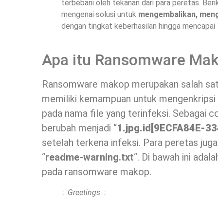
terbebani oleh tekanan dari para peretas. Ber
mengenai solusi untuk
mengembalikan, men
dengan tingkat keberhasilan hingga mencapai
Apa itu Ransomware Ma
Ransomware makop merupakan salah satu
memiliki kemampuan untuk mengenkripsi 
pada nama file yang terinfeksi. Sebagai c
berubah menjadi “
1.jpg.id[9ECFA84E-33
setelah terkena infeksi. Para peretas ju
“
readme-warning.txt
“. Di bawah ini adal
pada ransomware makop.
:::
Greetings
:::