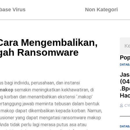
base Virus
Non Kategori
ara Mengembalikan,
egah Ransomware
Pop
DATAB
Jas
(04
 bagi individu, perusahaan, dan instansi
.bp
makop
semakin meningkatkan kekhawatiran, di
Hac
ng korban dan menambahkan ekstensi ‘.makop’
 bertanggung jawab meminta tebusan dalam bentuk
CY
re makop dapat dikembalikan kepada korban. Namun,
volusioner yang dapat mengatasi ransomware makop
nda tidak perlu lagi merasa putus asa atau
DATAB