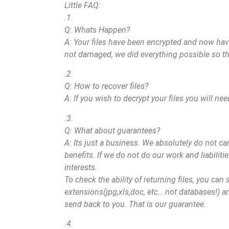
Little FAQ:
.1.
Q: Whats Happen?
A: Your files have been encrypted and now hav
not damaged, we did everything possible so th
.2.
Q: How to recover files?
A: If you wish to decrypt your files you will nee
.3.
Q: What about guarantees?
A: Its just a business. We absolutely do not ca
benefits. If we do not do our work and liabiliti
interests.
To check the ability of returning files, you can
extensions(jpg,xls,doc, etc… not databases!) 
send back to you. That is our guarantee.
.4.