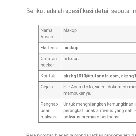
Berikut adalah spesifikasi detail seputa
Nama
Makop
Varian
Ekstensi
.makop
Catatan
info.txt
hacker
Kontak
akzhq1010@tutanota.com
,
akzhq1
Gejala
File Anda (foto, video, dokumen) m
membukanya.
Penghap
Untuk menghilangkan kemungkinan i
usan
perangkat lunak antivirus yang sa
malware
antivirus premium berlisensi
Para peretas biasanya mendapatkan ransomware dar