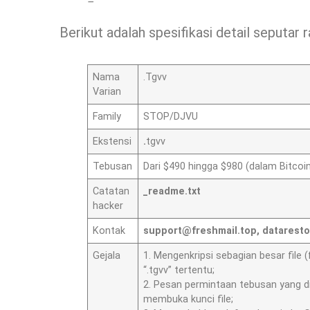
–
Berikut adalah spesifikasi detail seputar
Nama
.Tgvv
Varian
Family
STOP/DJVU
Ekstensi
.
tgvv
Tebusan
Dari $490 hingga $980 (dalam Bitcoi
Catatan
_readme.txt
hacker
Kontak
support@freshmail.top
,
dataresto
Gejala
1. Mengenkripsi sebagian besar fil
“.tgvv” tertentu;
2. Pesan permintaan tebusan yang di
membuka kunci file;