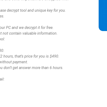
hase decrypt tool and unique key for you.
es.
ur PC and we decrypt it for free.
st not contain valuable information.
ool:
80.
2 hours, that’s price for you is $490.
a without payment.
ou don’t get answer more than 6 hours.
il: