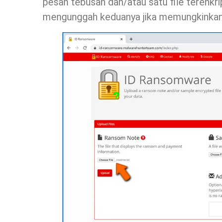
pesan tebusan dan/atau satu file terenkr
mengunggah keduanya jika memungkinkan