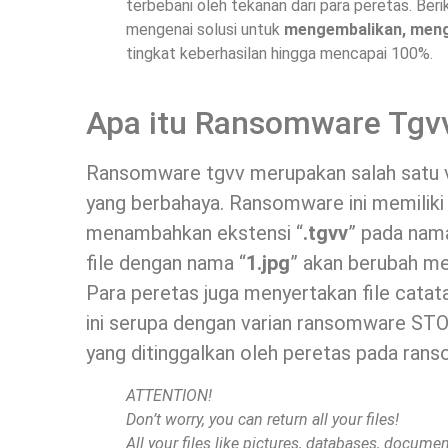
terbebani oleh tekanan dari para peretas. Ber
mengenai solusi untuk
mengembalikan, meng
tingkat keberhasilan hingga mencapai 100%.
Apa itu Ransomware Tgv
Ransomware tgvv merupakan salah satu 
yang berbahaya. Ransomware ini memiliki
menambahkan ekstensi “
.tgvv
” pada nama
file dengan nama “
1.jpg
” akan berubah me
Para peretas juga menyertakan file cata
ini serupa dengan varian ransomware STOP
yang ditinggalkan oleh peretas pada ran
ATTENTION!
Don’t worry, you can return all your files!
All your files like pictures, databases, docum