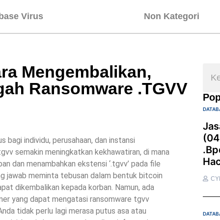
base Virus
Non Kategori
ra Mengembalikan,
egah Ransomware .TGVV
Pop
DATAB
Jas
(04
 bagi individu, perusahaan, dan instansi
.bp
tgvv semakin meningkatkan kekhawatiran, di mana
Hac
ban dan menambahkan ekstensi ‘.tgvv’ pada file
ung jawab meminta tebusan dalam bentuk bitcoin
CY
dapat dikembalikan kepada korban. Namun, ada
sioner yang dapat mengatasi ransomware tgvv
nda tidak perlu lagi merasa putus asa atau
DATAB