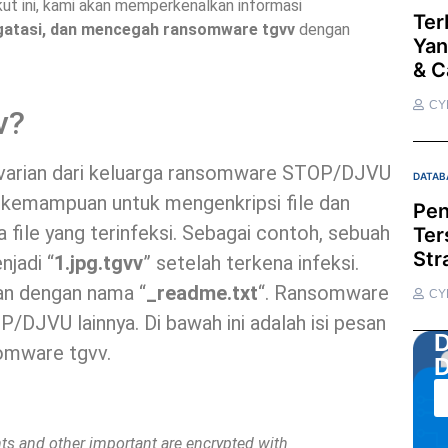
ikut ini, kami akan memperkenalkan informasi
Ter
atasi, dan mencegah ransomware tgvv
dengan
Yan
& C
CY
v?
varian dari keluarga ransomware STOP/DJVU
DATAB
 kemampuan untuk mengenkripsi file dan
Pen
 file yang terinfeksi. Sebagai contoh, sebuah
Ter
Str
njadi “
1.jpg.tgvv
” setelah terkena infeksi.
tan dengan nama “
_readme.txt
“. Ransomware
CY
/DJVU lainnya. Di bawah ini adalah isi pesan
D
somware tgvv.
D
ents and other important are encrypted with