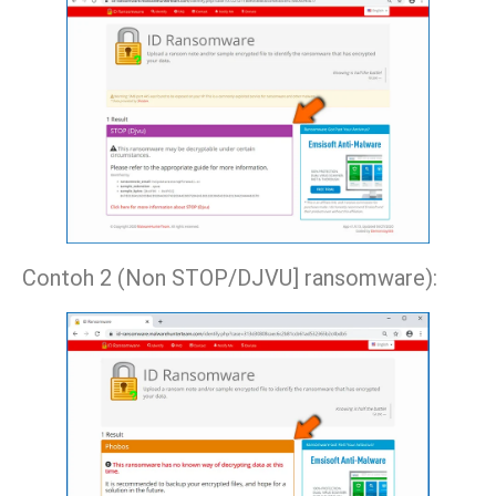
Contoh 2 (Non STOP/DJVU] ransomware):