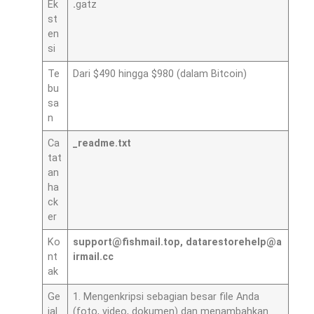
Ek
.
gatz
st
en
si
Te
Dari $490 hingga $980 (dalam Bitcoin)
bu
sa
n
Ca
_readme.txt
tat
an
ha
ck
er
Ko
support@fishmail.top
,
datarestorehelp@a
nt
irmail.cc
ak
Ge
1. Mengenkripsi sebagian besar file Anda
jal
(foto, video, dokumen) dan menambahkan