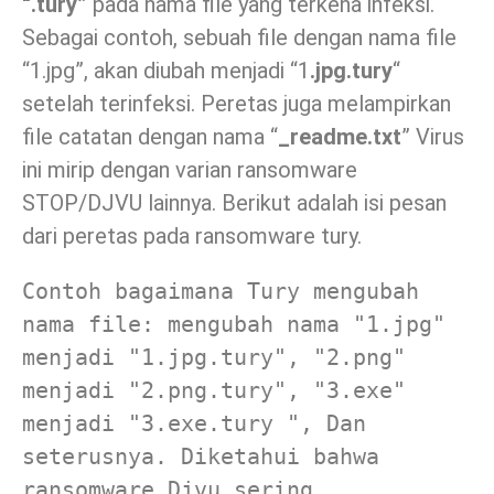
“.tury”
pada nama file yang terkena infeksi.
Sebagai contoh, sebuah file dengan nama file
“1.jpg”, akan diubah menjadi “1
.jpg.tury
“
setelah terinfeksi. Peretas juga melampirkan
file catatan dengan nama “
_readme.txt
” Virus
ini mirip dengan varian ransomware
STOP/DJVU lainnya. Berikut adalah isi pesan
dari peretas pada ransomware tury.
Contoh bagaimana Tury mengubah 
nama file: mengubah nama "1.jpg" 
menjadi "1.jpg.tury", "2.png" 
menjadi "2.png.tury", "3.exe" 
menjadi "3.exe.tury ", Dan 
seterusnya. Diketahui bahwa 
ransomware Djvu sering 