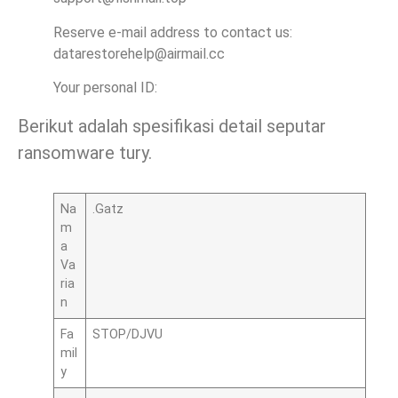
Reserve e-mail address to contact us:
datarestorehelp@airmail.cc
Your personal ID:
Berikut adalah spesifikasi detail seputar
ransomware tury.
Na
.Gatz
m
a
Va
ria
n
Fa
STOP/DJVU
mil
y