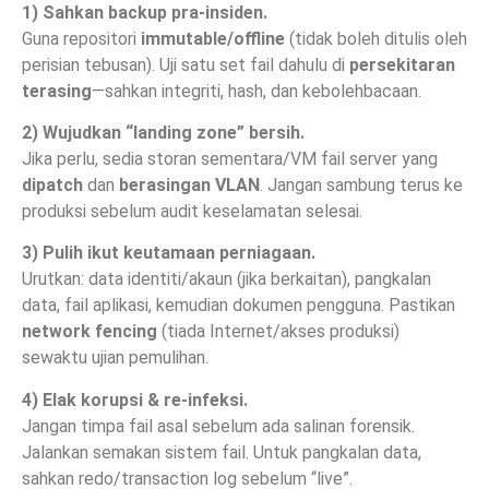
1) Sahkan backup pra-insiden.
Guna repositori
immutable/offline
(tidak boleh ditulis oleh
perisian tebusan). Uji satu set fail dahulu di
persekitaran
terasing
—sahkan integriti, hash, dan kebolehbacaan.
2) Wujudkan “landing zone” bersih.
Jika perlu, sedia storan sementara/VM fail server yang
dipatch
dan
berasingan VLAN
. Jangan sambung terus ke
produksi sebelum audit keselamatan selesai.
3) Pulih ikut keutamaan perniagaan.
Urutkan: data identiti/akaun (jika berkaitan), pangkalan
data, fail aplikasi, kemudian dokumen pengguna. Pastikan
network fencing
(tiada Internet/akses produksi)
sewaktu ujian pemulihan.
4) Elak korupsi & re-infeksi.
Jangan timpa fail asal sebelum ada salinan forensik.
Jalankan semakan sistem fail. Untuk pangkalan data,
sahkan redo/transaction log sebelum “live”.